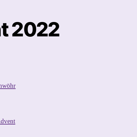
t 2022
enwöhr
dvent