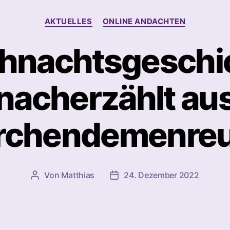
Kategorien
AKTUELLES
ONLINE ANDACHTEN
hnachtsgeschi
nacherzählt au
rchendemenre
Von
Matthias
24. Dezember 2022
Beitragsautor
Beitragsdatum