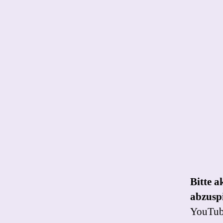
Bitte a
abzuspi
YouTube