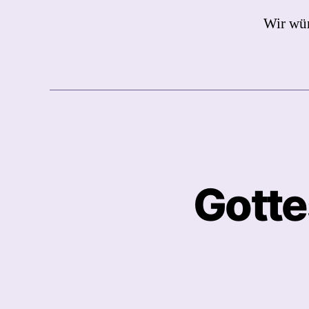
Wir wün
Gotte