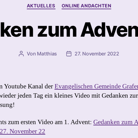
Kategorien
AKTUELLES
ONLINE ANDACHTEN
ken zum Adven
Von
Matthias
27. November 2022
Beitragsautor
Beitragsdatum
m Youtube Kanal der
Evangelischen Gemeinde Graf
 wieder jeden Tag ein kleines Video mit Gedanken zur
osung!
hts zum ersten Video am 1. Advent:
Gedanken zum A
 27. November 22