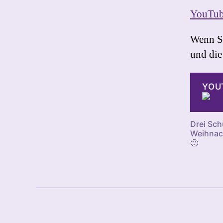
YouTub
Wenn Si
und die 
YOU
Drei Sc
Weihnach
🙂