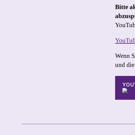
Bitte a
abzuspi
YouTube
YouTub
Wenn Si
und die 
YOU