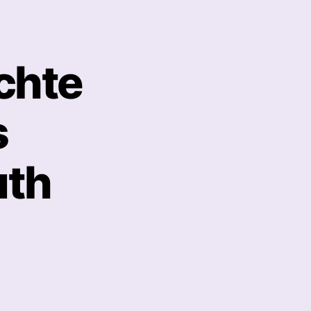
chte
s
uth