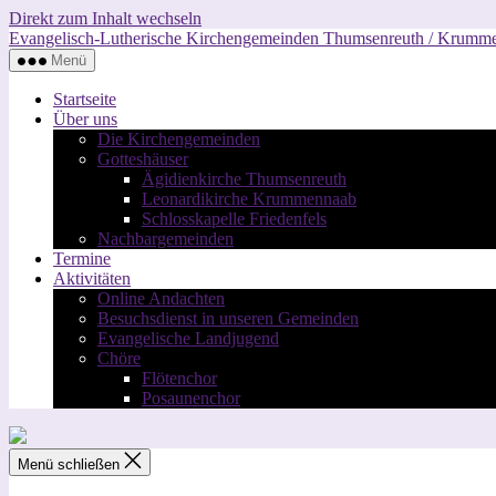
Direkt zum Inhalt wechseln
Evangelisch-Lutherische Kirchengemeinden Thumsenreuth / Krumm
Menü
Startseite
Über uns
Die Kirchengemeinden
Gotteshäuser
Ägidienkirche Thumsenreuth
Leonardikirche Krummennaab
Schlosskapelle Friedenfels
Nachbargemeinden
Termine
Aktivitäten
Online Andachten
Besuchsdienst in unseren Gemeinden
Evangelische Landjugend
Chöre
Flötenchor
Posaunenchor
Menü schließen