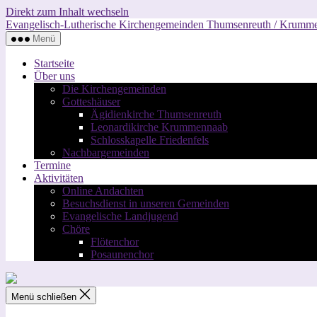
Direkt zum Inhalt wechseln
Evangelisch-Lutherische Kirchengemeinden Thumsenreuth / Krumm
Menü
Startseite
Über uns
Die Kirchengemeinden
Gotteshäuser
Ägidienkirche Thumsenreuth
Leonardikirche Krummennaab
Schlosskapelle Friedenfels
Nachbargemeinden
Termine
Aktivitäten
Online Andachten
Besuchsdienst in unseren Gemeinden
Evangelische Landjugend
Chöre
Flötenchor
Posaunenchor
Menü schließen