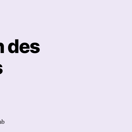
t
n des
s
ab