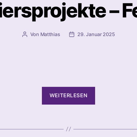
iersprojekte – F
Von
Matthias
29. Januar 2025
Beitragsautor
Beitragsdatum
“Quartiersproje
WEITERLESEN
–
Februar”