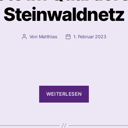
Steinwaldnetz
Von
Matthias
1. Februar 2023
Beitragsautor
Beitragsdatum
“NEU:
WEITERLESEN
Monatlich
wechselnde
Angebote
im