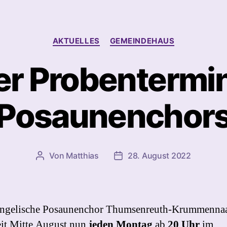
Quartiersprojek
Steinwaldnetz”
Kategorien
AKTUELLES
GEMEINDEHAUS
r Probentermi
Posaunenchor
Von
Matthias
28. August 2022
Beitragsautor
Beitragsdatum
angelische Posaunenchor Thumsenreuth-Krummenna
eit Mitte August nun
jeden Montag
ab
20 Uhr
im