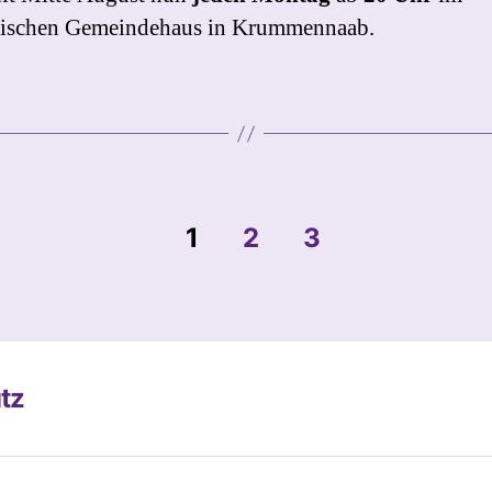
lischen Gemeindehaus in Krummennaab.
on
1
2
3
tz