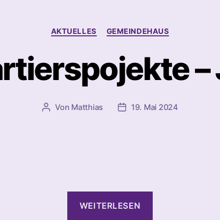
Kategorien
AKTUELLES
GEMEINDEHAUS
rtierspojekte – 
Von
Matthias
19. Mai 2024
Beitragsautor
Beitragsdatum
“Quartierspojek
WEITERLESEN
–