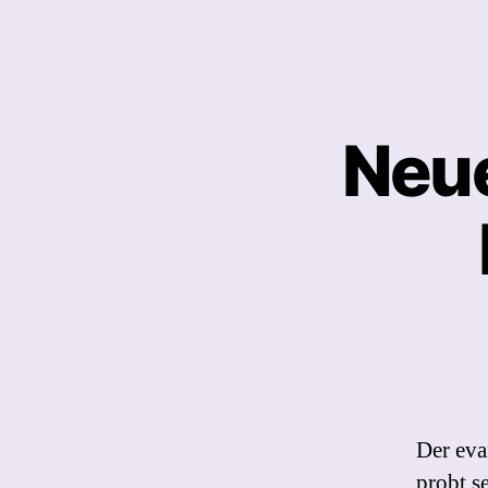
Neue
Der ev
probt s