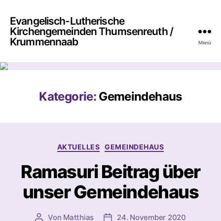
Evangelisch-Lutherische
Kirchengemeinden Thumsenreuth /
Krummennaab
Menü
Kategorie:
Gemeindehaus
Kategorien
AKTUELLES
GEMEINDEHAUS
Ramasuri Beitrag über
unser Gemeindehaus
Von
Matthias
24. November 2020
Beitragsautor
Beitragsdatum