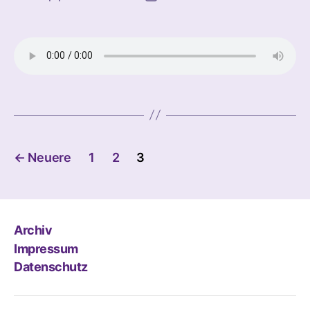
Beitragsnavigation
←
Neuere
1
2
3
Archiv
Impressum
Datenschutz