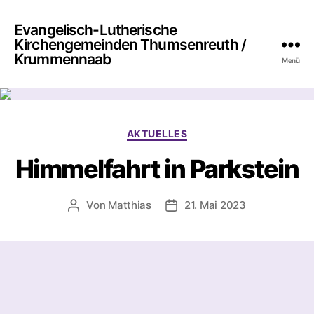
Evangelisch-Lutherische
Kirchengemeinden Thumsenreuth /
Krummennaab
Menü
Kategorien
AKTUELLES
Himmelfahrt in Parkstein
Von
Matthias
21. Mai 2023
Beitragsautor
Beitragsdatum