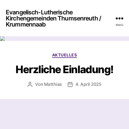
Evangelisch-Lutherische
Kirchengemeinden Thumsenreuth /
Krummennaab
Menü
Kategorien
AKTUELLES
Herzliche Einladung!
Von
Matthias
4. April 2025
Beitragsautor
Beitragsdatum