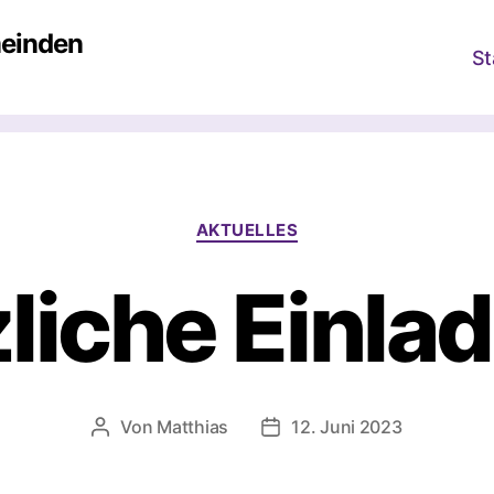
meinden
St
Kategorien
AKTUELLES
liche Einla
Von
Matthias
12. Juni 2023
Beitragsautor
Beitragsdatum