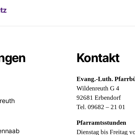
tz
ungen
Kontakt
Evang.-Luth. Pfarrbü
Wildenreuth G 4
92681 Erbendorf
reuth
Tel. 09682 – 21 01
Pfarramtsstunden
ennaab
Dienstag bis Freitag v