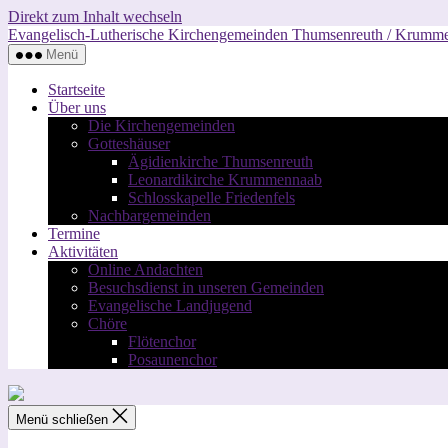
Direkt zum Inhalt wechseln
Evangelisch-Lutherische Kirchengemeinden Thumsenreuth / Krumm
Menü
Startseite
Über uns
Die Kirchengemeinden
Gotteshäuser
Ägidienkirche Thumsenreuth
Leonardikirche Krummennaab
Schlosskapelle Friedenfels
Nachbargemeinden
Termine
Aktivitäten
Online Andachten
Besuchsdienst in unseren Gemeinden
Evangelische Landjugend
Chöre
Flötenchor
Posaunenchor
Menü schließen