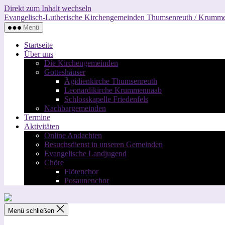
Direkt zum Inhalt wechseln
Evangelisch-Lutherische Kirchengemeinden Thumsenreuth / Krumm
Menü
Startseite
Über uns
Die Kirchengemeinden
Gotteshäuser
Ägidienkirche Thumsenreuth
Leonardikirche Krummennaab
Schlosskapelle Friedenfels
Nachbargemeinden
Termine
Aktivitäten
Online Andachten
Besuchsdienst in unseren Gemeinden
Evangelische Landjugend
Chöre
Flötenchor
Posaunenchor
Menü schließen