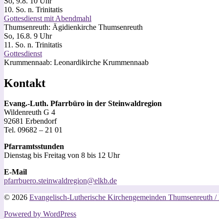
So, 9.8. 10 Uhr
10. So. n. Trinitatis
Gottesdienst mit Abendmahl
Thumsenreuth:
Ägidienkirche Thumsenreuth
So, 16.8. 9 Uhr
11. So. n. Trinitatis
Gottesdienst
Krummennaab:
Leonardikirche Krummennaab
Kontakt
Evang.-Luth. Pfarrbüro in der Steinwaldregion
Wildenreuth G 4
92681 Erbendorf
Tel. 09682 – 21 01
Pfarramtsstunden
Dienstag bis Freitag von 8 bis 12 Uhr
E-Mail
pfarrbuero.steinwaldregion@elkb.de
© 2026
Evangelisch-Lutherische Kirchengemeinden Thumsenreuth 
Powered by WordPress