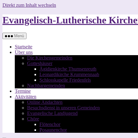
Direkt zum Inhalt wechseln
Evangelisch-Lutherische Kirc
Menü
Startseite
Über uns
Die Kirchengemeinden
Gotteshäuser
Ägidienkirche Thumsenreuth
Leonardikirche Krummennaab
Schlosskapelle Friedenfels
Nachbargemeinden
Termine
Aktivitäten
Online Andachten
Besuchsdienst in unseren Gemeinden
Evangelische Landjugend
Chöre
Flötenchor
Posaunenchor