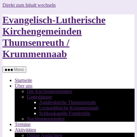
Direkt zum Inhalt wechseln
Evangelisch-Lutherische
Kirchengemeinden
Thumsenreuth /
Krummennaab
Menü
Startseite
Über uns
Die Kirchengemeinden
Gotteshäuser
Ägidienkirche Thumsenreuth
Leonardikirche Krummennaab
Schlosskapelle Friedenfels
Nachbargemeinden
Termine
Aktivitäten
Online Andachten