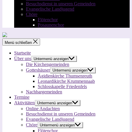
Besuchsdienst in unseren Gemeinden
Evangelische Landjugend
Chöre
Flötenchor
Posaunenchor
Menü schließen
Startseite
Über uns
Untermenü anzeigen
Die Kirchengemeinden
Gotteshäuser
Untermenü anzeigen
Ägidienkirche Thumsenreuth
Leonardikirche Krummennaab
Schlosskapelle Friedenfels
Nachbargemeinden
Termine
Aktivitäten
Untermenü anzeigen
Online Andachten
Besuchsdienst in unseren Gemeinden
Evangelische Landjugend
Chöre
Untermenü anzeigen
Flötenchor