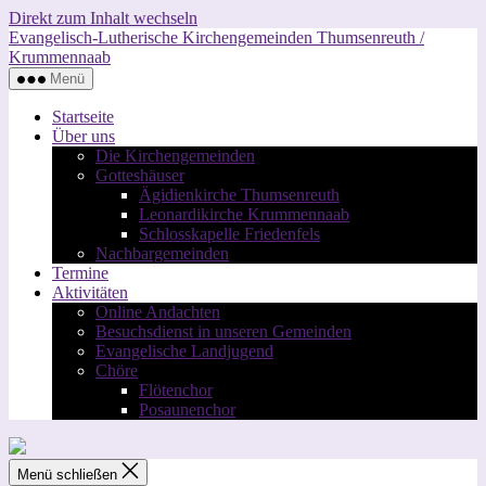
Direkt zum Inhalt wechseln
Evangelisch-Lutherische Kirchengemeinden Thumsenreuth /
Krummennaab
Menü
Startseite
Über uns
Die Kirchengemeinden
Gotteshäuser
Ägidienkirche Thumsenreuth
Leonardikirche Krummennaab
Schlosskapelle Friedenfels
Nachbargemeinden
Termine
Aktivitäten
Online Andachten
Besuchsdienst in unseren Gemeinden
Evangelische Landjugend
Chöre
Flötenchor
Posaunenchor
Menü schließen