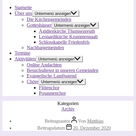
Startseite
Über uns
Untermenü anzeigen
Die Kirchengemeinden
Gotteshäuser
Untermenü anzeigen
Ägidienkirche Thumsenreuth
Leonardikirche Krummennaab
Schlosskapelle Friedenfels
Nachbargemeinden
Termine
Aktivitäten
Untermenü anzeigen
Online Andachten
Besuchsdienst in unseren Gemeinden
Evangelische Landjugend
Chöre
Untermenü anzeigen
Flötenchor
Posaunenchor
Kategorien
Archiv
Beitragsautor
Von
Matthias
Beitragsdatum
20. Dezember 2020