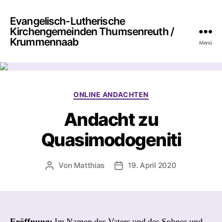
Evangelisch-Lutherische
Kirchengemeinden Thumsenreuth /
Krummennaab
Menü
Kategorien
ONLINE ANDACHTEN
Andacht zu
Quasimodogeniti
Von
Matthias
19. April 2020
Beitragsautor
Beitragsdatum
Eröffnung:
Im Namen des Vaters und des Sohnes und