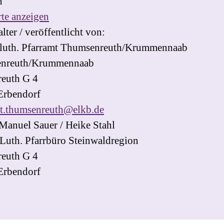
n
te anzeigen
lter / veröffentlicht von:
 luth. Pfarramt Thumsenreuth/Krummennaab
nreuth/Krummennaab
reuth G 4
Erbendorf
mt.thumsenreuth@elkb.de
 Manuel Sauer / Heike Stahl
Luth. Pfarrbüro Steinwaldregion
reuth G 4
Erbendorf