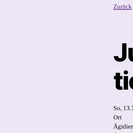
Zurück
J
t
So, 13.
Ort
Ägidie