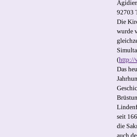
Ägidien
92703 
Die Kir
wurde v
gleichz
Simulta
(
http:/
Das heu
Jahrhun
Geschic
Brüstun
Lindenf
seit 16
die Sak
auch de