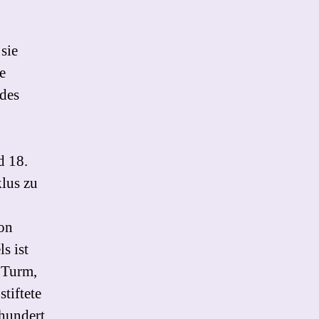
sie
e
 des
d 18.
lus zu
on
s ist
 Turm,
tiftete
rhundert