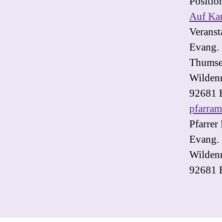
Positio
Auf Kar
Veransta
Evang.
Thumse
Wilden
92681 
pfarra
Pfarrer
Evang. 
Wilden
92681 