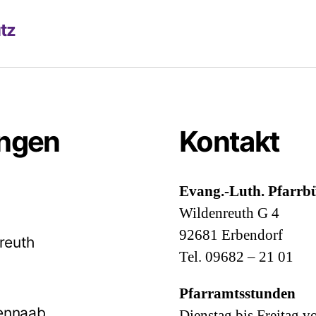
tz
ungen
Kontakt
Evang.-Luth. Pfarrbü
Wildenreuth G 4
92681 Erbendorf
reuth
Tel. 09682 – 21 01
Pfarramtsstunden
ennaab
Dienstag bis Freitag v