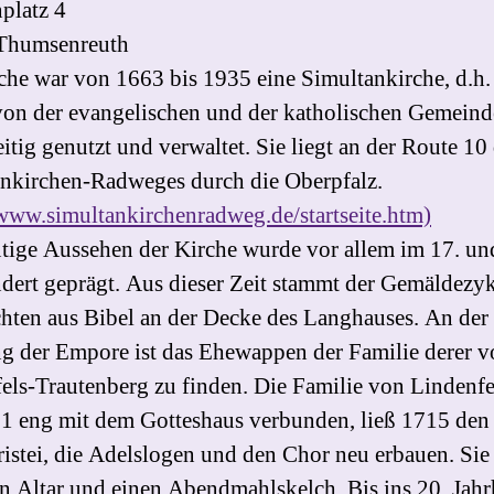
platz 4
Thumsenreuth
che war von 1663 bis 1935 eine Simultankirche, d.h. 
on der evangelischen und der katholischen Gemeind
eitig genutzt und verwaltet. Sie liegt an der Route 10
nkirchen-Radweges durch die Oberpfalz.
/www.simultankirchenradweg.de/startseite.htm)
tige Aussehen der Kirche wurde vor allem im 17. un
dert geprägt. Aus dieser Zeit stammt der Gemäldezyk
hten aus Bibel an der Decke des Langhauses. An der
g der Empore ist das Ehewappen der Familie derer v
els-Trautenberg zu finden. Die Familie von Lindenfel
61 eng mit dem Gotteshaus verbunden, ließ 1715 den
ristei, die Adelslogen und den Chor neu erbauen. Sie s
n Altar und einen Abendmahlskelch. Bis ins 20. Jah